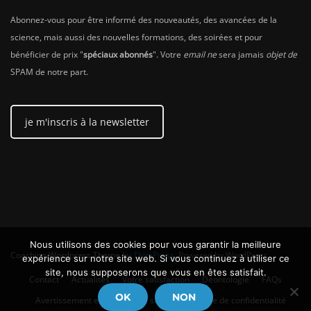
Abonnez-vous pour être informé des nouveautés, des avancées de la
science, mais aussi des nouvelles formations, des soirées et pour
bénéficier de prix "
spéciaux abonnés
". Votre
email ne
sera jamais
objet de
SPAM de notre part.
je m'inscris à la newsletter
Nous utilisons des cookies pour vous garantir la meilleure
Coaching Wordpress Theme
by
ThimPress.
Powered by WordPress.
expérience sur notre site web. Si vous continuez à utiliser ce
site, nous supposerons que vous en êtes satisfait.
Contact
Actualités
Votre satisfaction
Déontologie
FAQs
OK
NON
Avertissement en matière de santé
Politique de confidentialité