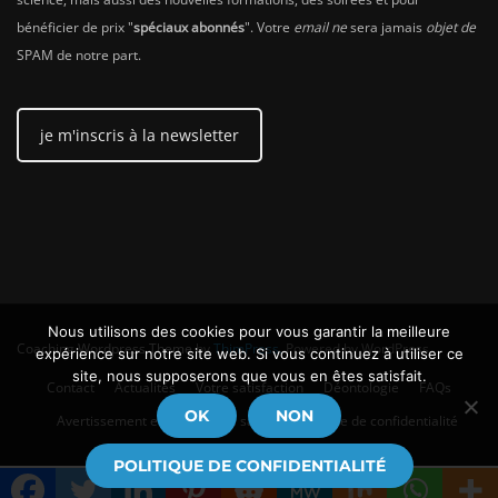
bénéficier de prix "
spéciaux abonnés
". Votre
email ne
sera jamais
objet de
SPAM de notre part.
je m'inscris à la newsletter
Nous utilisons des cookies pour vous garantir la meilleure
Coaching Wordpress Theme
by
ThimPress.
Powered by WordPress.
expérience sur notre site web. Si vous continuez à utiliser ce
site, nous supposerons que vous en êtes satisfait.
Contact
Actualités
Votre satisfaction
Déontologie
FAQs
OK
NON
Avertissement en matière de santé
Politique de confidentialité
POLITIQUE DE CONFIDENTIALITÉ