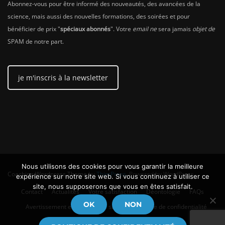
Abonnez-vous pour être informé des nouveautés, des avancées de la
science, mais aussi des nouvelles formations, des soirées et pour
bénéficier de prix "
spéciaux abonnés
". Votre
email ne
sera jamais
objet de
SPAM de notre part.
je m'inscris à la newsletter
Nous utilisons des cookies pour vous garantir la meilleure
Coaching Wordpress Theme
by
ThimPress.
Powered by WordPress.
expérience sur notre site web. Si vous continuez à utiliser ce
site, nous supposerons que vous en êtes satisfait.
Contact
Actualités
Votre satisfaction
Déontologie
FAQs
OK
NON
Avertissement en matière de santé
Politique de confidentialité