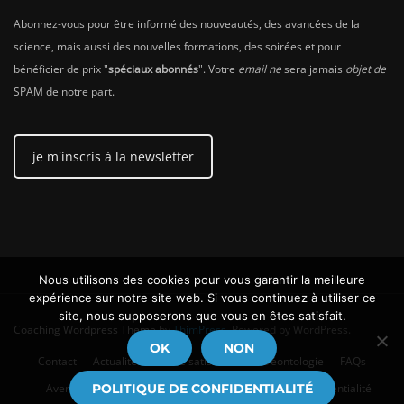
Abonnez-vous pour être informé des nouveautés, des avancées de la
science, mais aussi des nouvelles formations, des soirées et pour
bénéficier de prix "
spéciaux abonnés
". Votre
email ne
sera jamais
objet de
SPAM de notre part.
je m'inscris à la newsletter
Nous utilisons des cookies pour vous garantir la meilleure
expérience sur notre site web. Si vous continuez à utiliser ce
site, nous supposerons que vous en êtes satisfait.
Coaching Wordpress Theme
by
ThimPress.
Powered by WordPress.
OK
NON
Contact
Actualités
Votre satisfaction
Déontologie
FAQs
Avertissement en matière de santé
Politique de confidentialité
POLITIQUE DE CONFIDENTIALITÉ