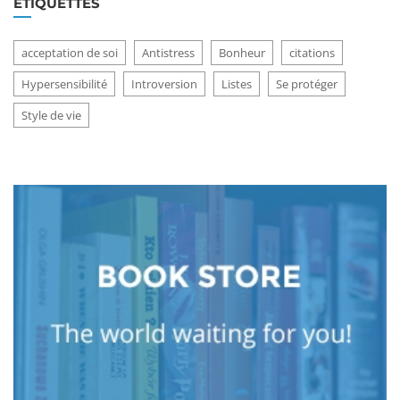
ÉTIQUETTES
acceptation de soi
Antistress
Bonheur
citations
Hypersensibilité
Introversion
Listes
Se protéger
Style de vie